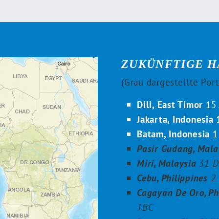
ZUKÜNFTIGE H
(Grau dargestellte Port
Dili, East Timor
15 
Jakarta, Indonesia
1
Batam, Indonesia
1
Pasir Gudang, Mala
Miri, Malaysia
31 D
Cebu, Philippines
2 
Cagayan De Oro, Ph
TBC