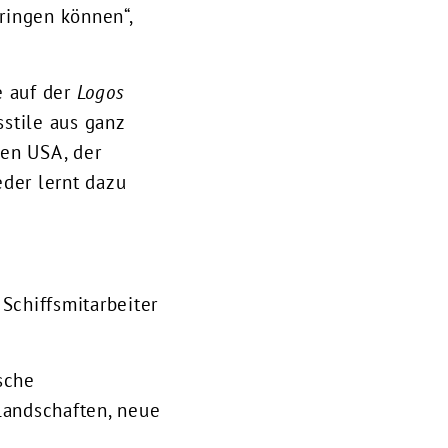
ringen können“,
e auf der
Logos
sstile aus ganz
den USA, der
eder lernt dazu
 Schiffsmitarbeiter
sche
Landschaften, neue