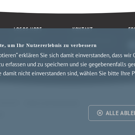
LOGOS HOPE
KONTAKT
FO
Fahrplan
Sponsern Sie uns
e, um Ihr Nutzererlebnis zu verbessern
Webcams
Impressum
ptieren“ erklären Sie sich damit einverstanden, dass wi
ble
u erfassen und zu speichern und sie gegebenenfalls ge
damit nicht einverstanden sind, wählen Sie bitte Ihre P
rbehalten.
Kinder- und Jugendschutz
ALLE ABL
en