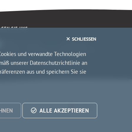
LGEN SIE UNS
SCHLIESSEN
Folgen Sie uns auf
LinkedIn
, um über das
Neueste von GBA Ships auf dem Laufenden zu
r Cookies und verwandte Technologien
iben
mäß unserer Datenschutzrichtlinie an
räferenzen aus und speichern Sie sie
English
EHNEN
ALLE AKZEPTIEREN
ZUSTIMM
ZURÜCKZI