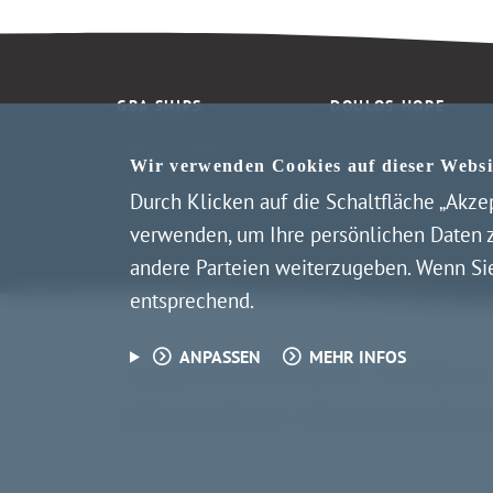
GBA SHIPS
DOULOS HOPE
News & Media
Fahrplan
Wir verwenden Cookies auf dieser Websit
Über uns
Durch Klicken auf die Schaltfläche „Akze
verwenden, um Ihre persönlichen Daten z
andere Parteien weiterzugeben. Wenn Sie 
entsprechend.
ANPASSEN
MEHR INFOS
Copyright ©2026 GBA Ships e.V. – Alle Rechte vo
Datenschutzerklärung
Datenschutz-Einstellung