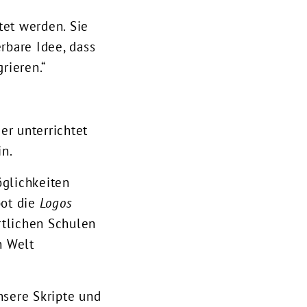
tet werden. Sie
erbare Idee, dass
rieren.“
er unterrichtet
in.
glichkeiten
bot die
Logos
rtlichen Schulen
n Welt
nsere Skripte und