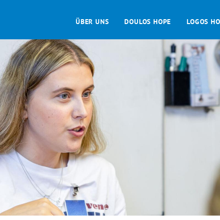
Direkt
Primary
zum
ÜBER UNS
DOULOS HOPE
LOGOS H
Inhalt
menu